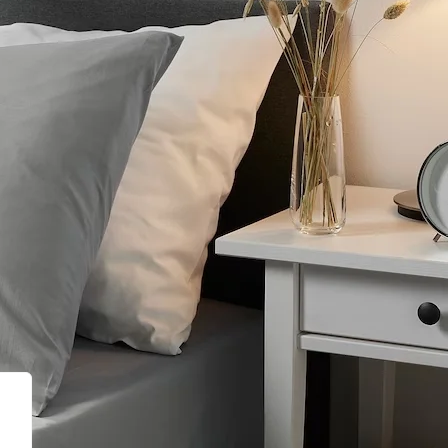
AGNOMARK
PÁGINAS DE INTERÉS
k
Tienda
Mi cuenta
Comparar
s
Favoritos
Mapa del sitio