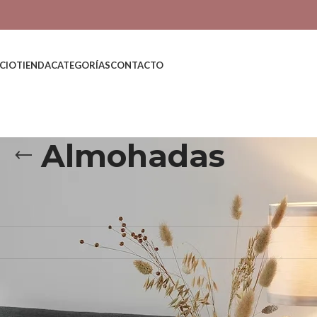
ICIO
TIENDA
CATEGORÍAS
CONTACTO
Almohadas
adas
 productos que coincidan con tu selección.