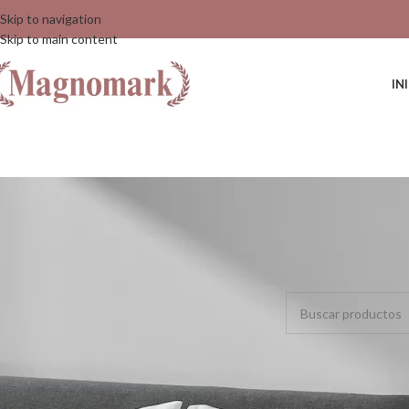
Skip to navigation
Skip to main content
IN
Inicio
/
Fundas
/
Almoh
No se han encontrado