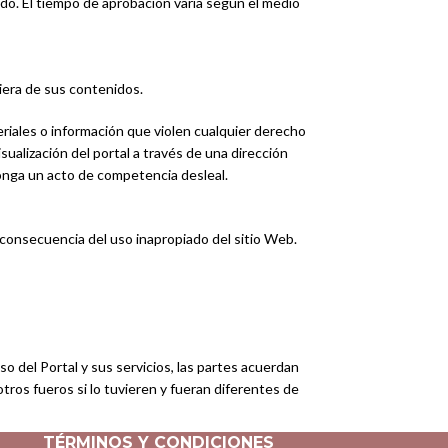
ido. El tiempo de aprobación varía según el medio
iera de sus contenidos.
eriales o información que violen cualquier derecho
sualización del portal a través de una dirección
ponga un acto de competencia desleal.
consecuencia del uso inapropiado del sitio Web.
o del Portal y sus servicios, las partes acuerdan
otros fueros si lo tuvieren y fueran diferentes de
TÉRMINOS Y CONDICIONES