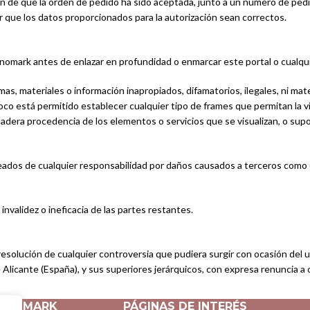
ción de que la orden de pedido ha sido aceptada, junto a un número de ped
car que los datos proporcionados para la autorización sean correctos.
gnomark antes de enlazar en profundidad o enmarcar este portal o cualqu
as, materiales o información inapropiados, difamatorios, ilegales, ni mat
oco está permitido establecer cualquier tipo de frames que permitan la vi
erdadera procedencia de los elementos o servicios que se visualizan, o su
ados de cualquier responsabilidad por daños causados a terceros como 
invalidez o ineficacia de las partes restantes.
esolución de cualquier controversia que pudiera surgir con ocasión del us
 Alicante (España), y sus superiores jerárquicos, con expresa renuncia a 
AGNOMARK
PÁGINAS DE INTERÉS