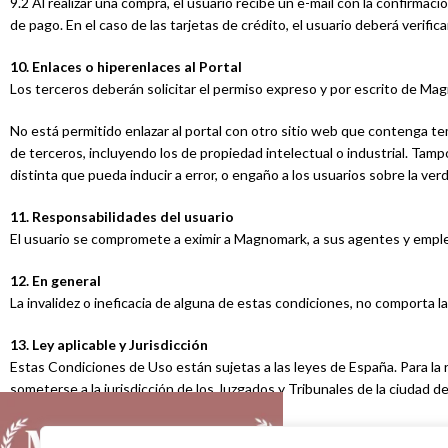
9.2 Al realizar una compra, el usuario recibe un e-mail con la confirma
de pago. En el caso de las tarjetas de crédito, el usuario deberá verifi
10. Enlaces o hiperenlaces al Portal
Los terceros deberán solicitar el permiso expreso y por escrito de Ma
No está permitido enlazar al portal con otro sitio web que contenga tem
de terceros, incluyendo los de propiedad intelectual o industrial. Tamp
distinta que pueda inducir a error, o engaño a los usuarios sobre la v
11. Responsabilidades del usuario
El usuario se compromete a eximir a Magnomark, a sus agentes y emple
12. En general
La invalidez o ineficacia de alguna de estas condiciones, no comporta la 
13. Ley aplicable y Jurisdicción
Estas Condiciones de Uso están sujetas a las leyes de España. Para la r
someterse a la jurisdicción de los Juzgados y Tribunales de la ciudad de
los reseñados.
ACERCA DE M