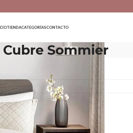
ICIO
TIENDA
CATEGORÍAS
CONTACTO
Cubre Sommier
re Sommier
 productos que coincidan con tu selección.