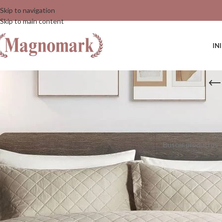
Skip to navigation
Skip to main content
IN
Inicio
/
Habitación
/
Cub
No se han encontrado