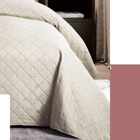
AGNOMARK
PÁGINAS DE INTERÉS
k
Tienda
Mi cuenta
Comparar
s
Favoritos
Mapa del sitio