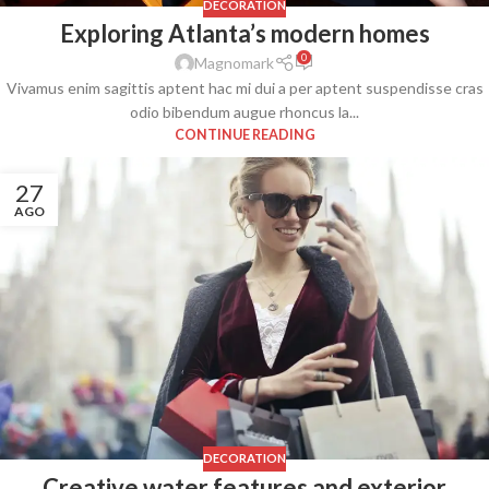
DECORATION
Exploring Atlanta’s modern homes
0
Magnomark
Vivamus enim sagittis aptent hac mi dui a per aptent suspendisse cras
odio bibendum augue rhoncus la...
CONTINUE READING
27
AGO
DECORATION
Creative water features and exterior