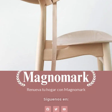
A lacus bibendum pulvinar
Furniture
Renueva tu hogar con Magnomark
Síguenos en: